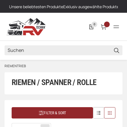
Unsere beliebtesten Produkte
Exklusiv ausgewählte Produkte
Höch
0
SUCH
RIEMENTRIEB
RIEMEN / SPANNER / ROLLE
FILTER & SORT