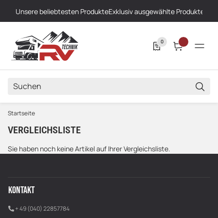
Unsere beliebtesten Produkte
Exklusiv ausgewählte Produkte
Höch
0
SUCH
Startseite
VERGLEICHSLISTE
Sie haben noch keine Artikel auf Ihrer Vergleichsliste.
KONTAKT
+ 49 (040) 22857784