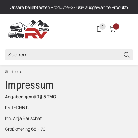
Unsere beliebtesten Produkte
Exklusiv ausgewählte Produkte
Höch
0
SUCH
Startseite
Impressum
Angaben gemäß § 5 TMG
RV TECHNIK
Inh. Anja Bauschat
Großlohering 68 – 70