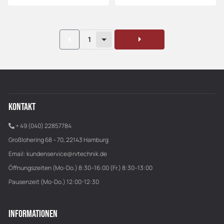
1
KONTAKT
+ 49 (040) 22857784
Großlohering 68 – 70, 22143 Hamburg
Email:
kundenservice@rvtechnik.de
Öffnungszeiten (Mo-Do.) 8:30–16:00 (Fr.) 8:30–13:00
Pausenzeit (Mo-Do.) 12:00-12:30
INFORMATIONEN