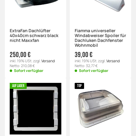
ExtraFan Dachlüfter
Fiamma universeller
40x40cm schwarz black
Windabweiser Spoiler für
nicht Maxxfan
Dachluken Dachfenster
Wohnmobil
250,00 €
39,00 €
inkl. 19% USt. zzgl.
Versand
inkl. 19% USt. zzgl.
Versand
Netto: 210,08 €
Netto: 32,77 €
Sofort verfügbar
Sofort verfügbar
AUF LAGER
TOP