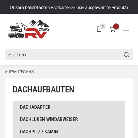
Unsere beliebtesten Produkte
Exklusiv ausgewählte Produkte
Höch
0
SUCH
AUFBAUTECHNIK
DACHAUFBAUTEN
DACHADAPTER
DACHADAPTER
DACHLUKEN WINDABWEISER
DACHLUKEN WINDABWEISER
DACHPILZ / KAMIN
DACHPILZ / KAMIN