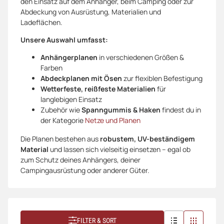
den Einsatz auf dem Anhänger, beim Camping oder zur
Abdeckung von Ausrüstung, Materialien und
Ladeflächen.
Unsere Auswahl umfasst:
Anhängerplanen
in verschiedenen Größen &
Farben
Abdeckplanen mit Ösen
zur flexiblen Befestigung
Wetterfeste, reißfeste Materialien
für
langlebigen Einsatz
Zubehör wie
Spanngummis & Haken
findest du in
der Kategorie
Netze und Planen
Die Planen bestehen aus
robustem, UV-beständigem
Material
und lassen sich vielseitig einsetzen – egal ob
zum Schutz deines Anhängers, deiner
Campingausrüstung oder anderer Güter.
FILTER & SORT