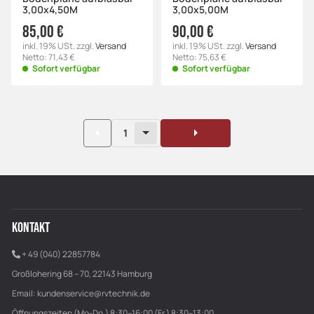
3,00x4,50M
3,00x5,00M
85,00 €
90,00 €
inkl. 19% USt. zzgl.
Versand
inkl. 19% USt. zzgl.
Versand
Netto: 71,43 €
Netto: 75,63 €
Sofort verfügbar
Sofort verfügbar
1
KONTAKT
+ 49 (040) 22857784
Großlohering 68 – 70, 22143 Hamburg
Email:
kundenservice@rvtechnik.de
Öffnungszeiten (Mo-Do.) 8:30–16:00 (Fr.) 8:30–13:00