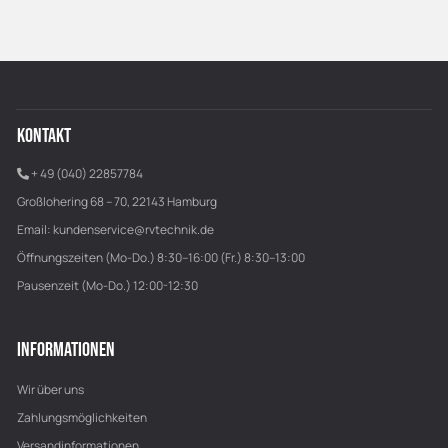
KONTAKT
+ 49 (040) 22857784
Großlohering 68 – 70, 22143 Hamburg
Email:
kundenservice@rvtechnik.de
Öffnungszeiten (Mo-Do.) 8:30–16:00 (Fr.) 8:30–13:00
Pausenzeit (Mo-Do.) 12:00-12:30
INFORMATIONEN
Wir über uns
Zahlungsmöglichkeiten
Versandinformationen