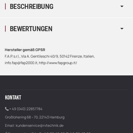
BESCHREIBUNG
BEWERTUNGEN
Hersteller gemäß GPSR
F.A.P. s.r.l., Via A. Gentileschi 40/9, 50142 Firenze, Italien,
info.fap@fap2000.it, http://www.fapgroup.it/
KONTAKT
+ 49 (040) 22857784
Großlohering 68 – 70, 22143 Hamburg
Email:
kundenservice@rvtechnik.de