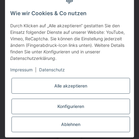
PARTNER
Wie wir Cookies & Co nutzen
Durch Klicken auf „Alle akzeptieren“ gestatten Sie den
Einsatz folgender Dienste auf unserer Website: YouTube,
Vimeo, ReCaptcha. Sie können die Einstellung jederzeit
ändern (Fingerabdruck-Icon links unten). Weitere Details
finden Sie unter
Konfigurieren
und in unserer
Datenschutzerklärung
.
Impressum
|
Datenschutz
Alle akzeptieren
VERTRAG WIDERRUFEN
Konfigurieren
* Alle Preise inkl. gesetzlicher USt., zzgl.
Versand
Powered by
JTL-Shop
|
TECHNIK JTL-Shop Template
Ablehnen
MEHR
SUCHEN
MENÜ
ANMELDEN
WARENKORB