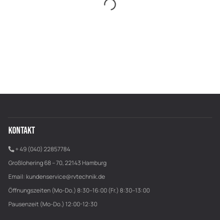
KONTAKT
+ 49 (040) 22857784
Großlohering 68 – 70, 22143 Hamburg
Email:
kundenservice@rvtechnik.de
Öffnungszeiten (Mo-Do.) 8:30–16:00 (Fr.) 8:30–13:00
Pausenzeit (Mo-Do.) 12:00-12:30