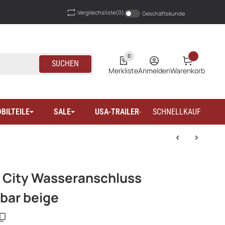
Vergleichsliste
(0)
Geschäftskunde
0
SUCHEN
Merkliste
Anmelden
Warenkorb
BILTEILE
SALE
USA-TRAILER-WOHNMOBILTEILE
SCHNELLKAUF
 City Wasseranschluss
bar beige