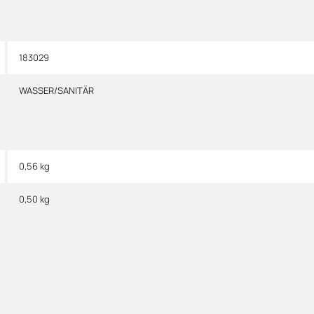
183029
WASSER/SANITÄR
0,56 kg
0,50
kg