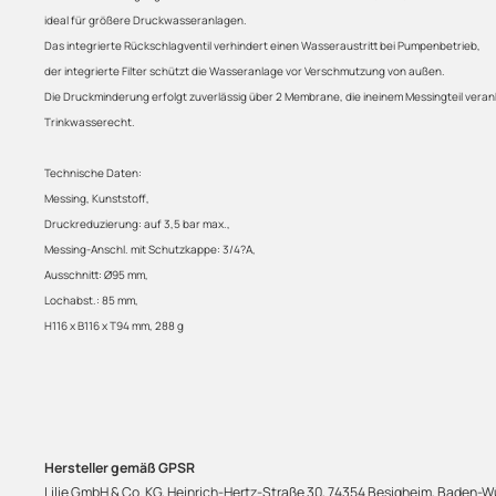
ideal für größere Druckwasseranlagen.
Das integrierte Rückschlagventil verhindert einen Wasseraustritt bei Pumpenbetrieb,
der integrierte Filter schützt die Wasseranlage vor Verschmutzung von außen.
Die Druckminderung erfolgt zuverlässig über 2 Membrane, die ineinem Messingteil verank
Trinkwasserecht.
Technische Daten:
Messing, Kunststoff,
Druckreduzierung: auf 3,5 bar max.,
Messing-Anschl. mit Schutzkappe: 3/4?A,
Ausschnitt: Ø95 mm,
Lochabst.: 85 mm,
H116 x B116 x T94 mm, 288 g
Hersteller gemäß GPSR
Lilie GmbH & Co. KG, Heinrich-Hertz-Straße 30, 74354 Besigheim, Baden-Wü