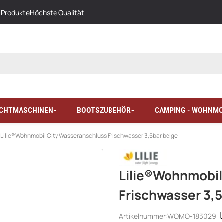
 Produkte
Höchste Qualität
LICHTMASCHINEN
BOOTSZUBEHÖR
CAMPING - WOHNMO
Lilie®Wohnmobil City Wasseranschluss Frischwasser 3,5bar beige
Lilie®Wohnmobil
Frischwasser 3,5
Artikelnummer:
WOMO-183029