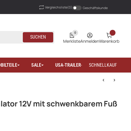
Vergleichsliste
(0)
Geschäftskunde
0
SUCHEN
Merkliste
Anmelden
Warenkorb
BILTEILE
SALE
USA-TRAILER-WOHNMOBILTEILE
SCHNELLKAUF
lator 12V mit schwenkbarem Fuß