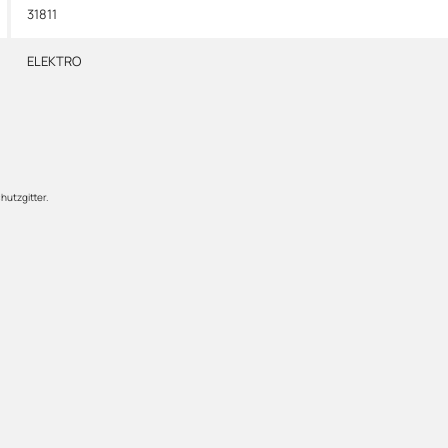
31811
ELEKTRO
hutzgitter.