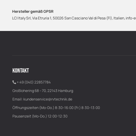
Hersteller gemäß GPSR
LCI Italy Srl, Via Etruria 1, 50026 San Casciano Val di Pesa (FI), Italien,
KONTAKT
+ 49 (040) 22857784
Großlohering 68 – 70, 22143 Hamburg
Email:
kundenservice@rvtechnik.de
Öffnungszeiten (Mo-Do.) 8:30–16:00 (Fr.) 8:30–13:00
Pausenzeit (Mo-Do.) 12:00-12:30