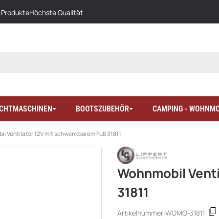
 Produkte
Höchste Qualität
LICHTMASCHINEN
BOOTSZUBEHÖR
CAMPING - WOHNMO
l Ventilator 12V mit schwenkbarem Fuß 31811
Wohnmobil Venti
31811
Artikelnummer:
WOMO-31811