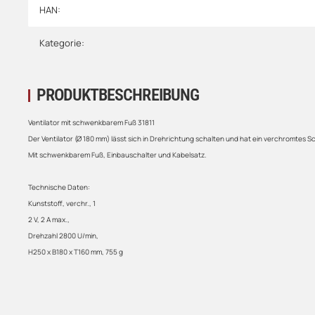
HAN:
Kategorie:
PRODUKTBESCHREIBUNG
Ventilator mit schwenkbarem Fuß 31811
Der Ventilator (Ø 180 mm) lässt sich in Drehrichtung schalten und hat ein verchromtes Sc
Mit schwenkbarem Fuß, Einbauschalter und Kabelsatz.
Technische Daten:
Kunststoff, verchr., 1
2 V, 2 A max.,
Drehzahl 2800 U/min,
H250 x B180 x T160 mm, 755 g