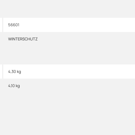
56601
WINTERSCHUTZ
4,30 kg
4,10
kg