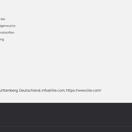
 bei
 Algenwuchs
nststoffen.
ung.
rttemberg, Deutschland, info@lilie.com, https://www.lilie.com/