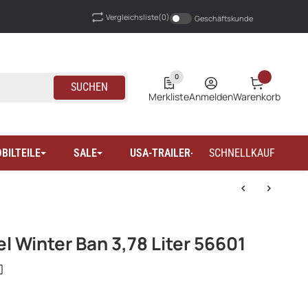
Vergleichsliste
(0)
Geschäftskunde
0
SUCHEN
Merkliste
Anmelden
Warenkorb
BILTEILE
SALE
USA-TRAILER-WOHNMOBILTEILE
SCHNELLKAUF
l Winter Ban 3,78 Liter 56601