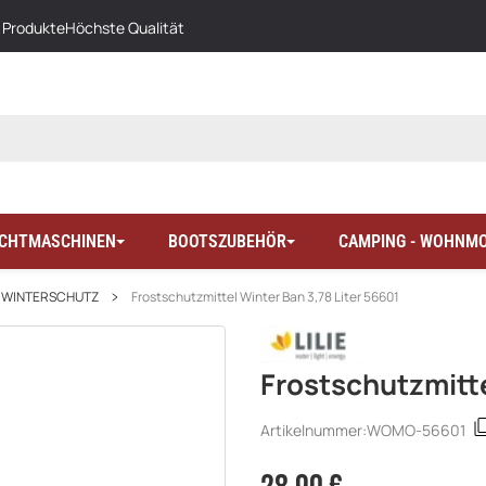
 Produkte
Höchste Qualität
LICHTMASCHINEN
BOOTSZUBEHÖR
CAMPING - WOHNMO
WINTERSCHUTZ
Frostschutzmittel Winter Ban 3,78 Liter 56601
Frostschutzmitte
Artikelnummer:
WOMO-56601