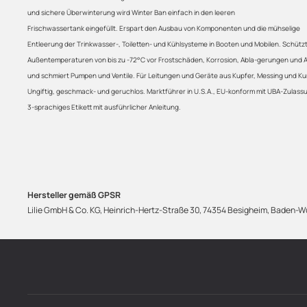
und sichere Überwinterung wird Winter Ban einfach in den leeren
Frischwassertank eingefüllt. Erspart den Ausbau von Komponenten und die mühselige
Entleerung der Trinkwasser-, Toiletten- und Kühlsysteme in Booten und Mobilen. Schützt
Außentemperaturen von bis zu -72°C vor Frostschäden, Korrosion, Abla-gerungen und
und schmiert Pumpen und Ventile. Für Leitungen und Geräte aus Kupfer, Messing und Ku
Ungiftig, geschmack- und geruchlos. Marktführer in U.S.A., EU-konform mit UBA-Zulass
3-sprachiges Etikett mit ausführlicher Anleitung.
Hersteller gemäß GPSR
Lilie GmbH & Co. KG, Heinrich-Hertz-Straße 30, 74354 Besigheim, Baden-Wü