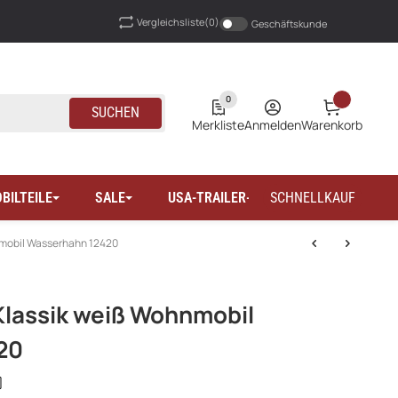
Vergleichsliste
(0)
Geschäftskunde
0
SUCHEN
Merkliste
Anmelden
Warenkorb
BILTEILE
SALE
USA-TRAILER-WOHNMOBILTEILE
SCHNELLKAUF
mobil Wasserhahn 12420
lassik weiß Wohnmobil
20