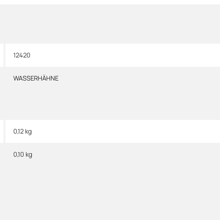
12420
WASSERHÄHNE
0,12 kg
0,10
kg