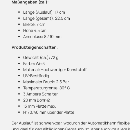
Maßangaben (ca.):
Länge (Auslauf): 17 cm
Länge (gesamt): 22.5 cm
Breite: 7 cm
Höhe 4.5 cm
Anschluss: 8 / 10 mm
Produkteigenschaften:
Gewicht (ca.): 72 g
Farbe: Weiß
Material: Hochwertiger Kunststoff
UV-Beständig
Maximaler Druck: 2.5 Bar
Temperaturgrenze: 80° C
3 Ampere Schalter
20 mm Bohr-Ø
13 mm Platte max.
H170/40 mm über der Platte
Der Auslauf ist schwenkbar, wodurch der Automatikhahn flexibe
und ideal für den alltäglichen Gebrauch ist, aber auch vor alle