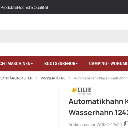
 Produkte
Höchste Qualität
LICHTMASCHINEN
BOOTSZUBEHÖR
CAMPING - WOHNMO
SANITÄREINBAUTEN
WASSERHÄHNE
Automatikhahn Klassik weiß Wohn
Automatikhahn K
Wasserhahn 124
Artikelnummer:
WOMO-12420