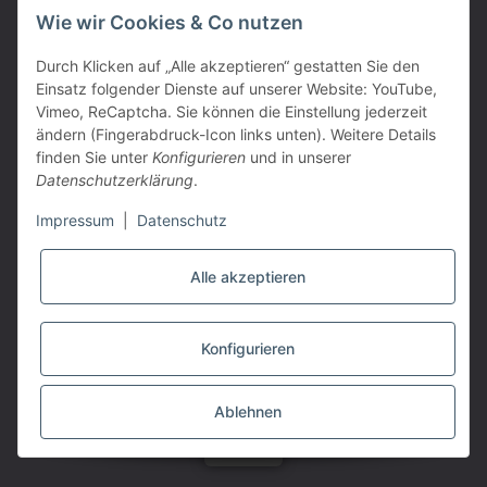
PARTNER
Wie wir Cookies & Co nutzen
Durch Klicken auf „Alle akzeptieren“ gestatten Sie den
Einsatz folgender Dienste auf unserer Website: YouTube,
Vimeo, ReCaptcha. Sie können die Einstellung jederzeit
ändern (Fingerabdruck-Icon links unten). Weitere Details
finden Sie unter
Konfigurieren
und in unserer
Datenschutzerklärung
.
Impressum
|
Datenschutz
Alle akzeptieren
VERTRAG WIDERRUFEN
Konfigurieren
* Alle Preise inkl. gesetzlicher USt., zzgl.
Versand
Powered by
JTL-Shop
|
TECHNIK JTL-Shop Template
Ablehnen
MEHR
SUCHEN
MENÜ
ANMELDEN
WARENKORB