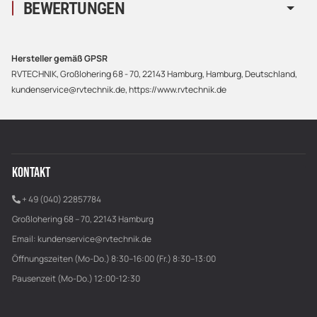
BEWERTUNGEN
Hersteller gemäß GPSR
RVTECHNIK, Großlohering 68 - 70, 22143 Hamburg, Hamburg, Deutschland,
kundenservice@rvtechnik.de, https://www.rvtechnik.de
KONTAKT
+ 49 (040) 22857784
Großlohering 68 – 70, 22143 Hamburg
Email:
kundenservice@rvtechnik.de
Öffnungszeiten (Mo-Do.) 8:30–16:00 (Fr.) 8:30–13:00
Pausenzeit (Mo-Do.) 12:00-12:30