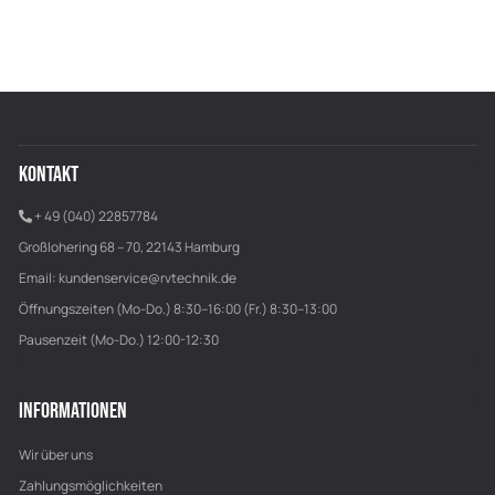
KONTAKT
+ 49 (040) 22857784
Großlohering 68 – 70, 22143 Hamburg
Email:
kundenservice@rvtechnik.de
Öffnungszeiten (Mo-Do.) 8:30–16:00 (Fr.) 8:30–13:00
Pausenzeit (Mo-Do.) 12:00-12:30
INFORMATIONEN
Wir über uns
Zahlungsmöglichkeiten