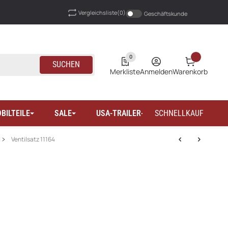
Vergleichsliste
(0)
Geschäftskunde
0
SUCHEN
Merkliste
Anmelden
Warenkorb
BILTEILE
SALE
USA-TRAILER-WOHNMOBILTEILE
SCHNELLKAUF
Ventilsatz 11164