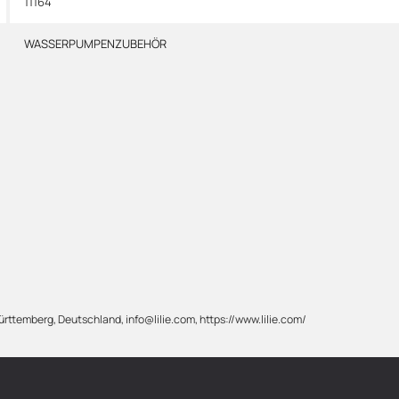
11164
WASSERPUMPENZUBEHÖR
rttemberg, Deutschland, info@lilie.com, https://www.lilie.com/