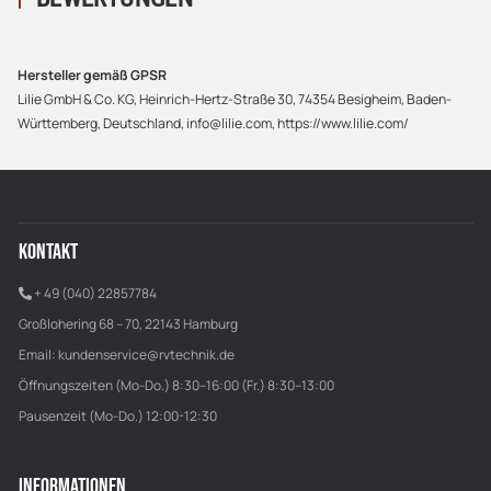
Hersteller gemäß GPSR
Lilie GmbH & Co. KG, Heinrich-Hertz-Straße 30, 74354 Besigheim, Baden-
Württemberg, Deutschland, info@lilie.com, https://www.lilie.com/
KONTAKT
+ 49 (040) 22857784
Großlohering 68 – 70, 22143 Hamburg
Email:
kundenservice@rvtechnik.de
Öffnungszeiten (Mo-Do.) 8:30–16:00 (Fr.) 8:30–13:00
Pausenzeit (Mo-Do.) 12:00-12:30
INFORMATIONEN