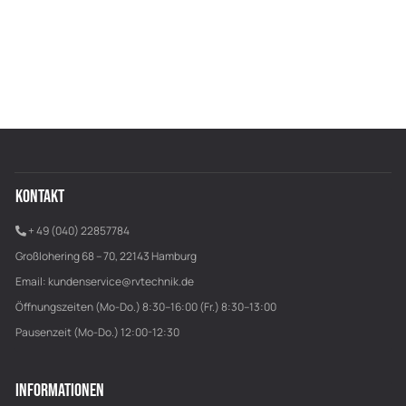
KONTAKT
+ 49 (040) 22857784
Großlohering 68 – 70, 22143 Hamburg
Email:
kundenservice@rvtechnik.de
Öffnungszeiten (Mo-Do.) 8:30–16:00 (Fr.) 8:30–13:00
Pausenzeit (Mo-Do.) 12:00-12:30
INFORMATIONEN