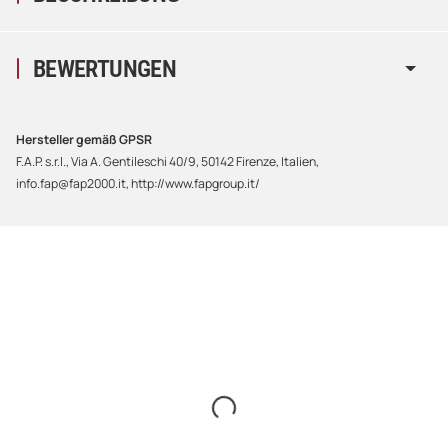
BEWERTUNGEN
Hersteller gemäß GPSR
F.A.P. s.r.l., Via A. Gentileschi 40/9, 50142 Firenze, Italien,
info.fap@fap2000.it, http://www.fapgroup.it/