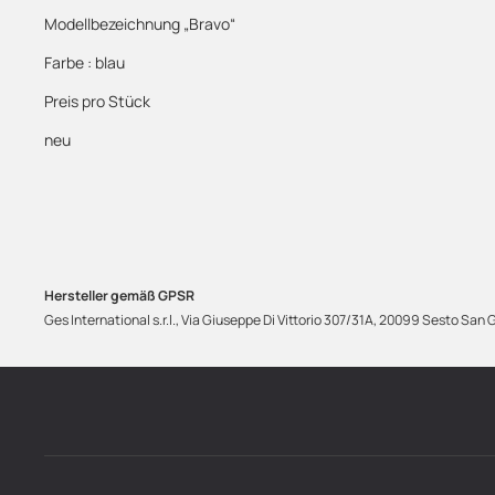
Modellbezeichnung „Bravo“
Farbe : blau
Preis pro Stück
neu
Hersteller gemäß GPSR
Ges International s.r.l., Via Giuseppe Di Vittorio 307/31A, 20099 Sesto San 