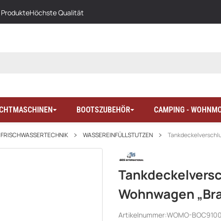
 Produkte
Höchste Qualität
LICHTMASCHINEN
BOOTSZUBEHÖR
CAMPING - WOHNMO
FRISCHWASSERTECHNIK
WASSEREINFÜLLSTUTZEN
Tankdeckelverschlu
Tankdeckelversc
Wohnwagen „Bra
Artikelnummer:
WOMO-BOC910