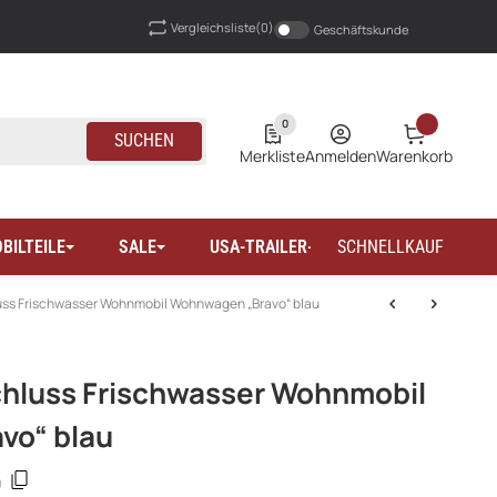
Vergleichsliste
(0)
Geschäftskunde
0
SUCHEN
Merkliste
Anmelden
Warenkorb
BILTEILE
SALE
USA-TRAILER-WOHNMOBILTEILE
SCHNELLKAUF
ss Frischwasser Wohnmobil Wohnwagen „Bravo“ blau
hluss Frischwasser Wohnmobil
vo“ blau
0