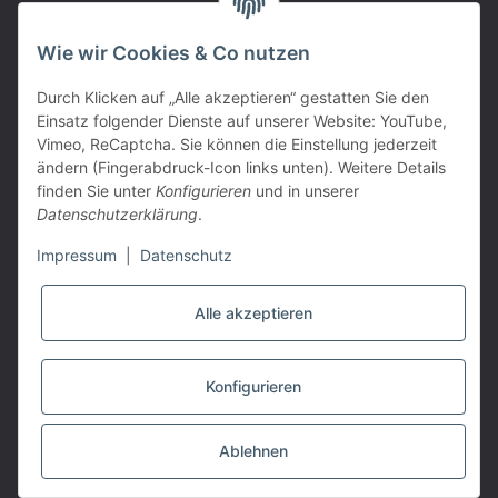
PARTNER
Wie wir Cookies & Co nutzen
Durch Klicken auf „Alle akzeptieren“ gestatten Sie den
Einsatz folgender Dienste auf unserer Website: YouTube,
Vimeo, ReCaptcha. Sie können die Einstellung jederzeit
ändern (Fingerabdruck-Icon links unten). Weitere Details
finden Sie unter
Konfigurieren
und in unserer
Datenschutzerklärung
.
Impressum
|
Datenschutz
Alle akzeptieren
VERTRAG WIDERRUFEN
Konfigurieren
* Alle Preise inkl. gesetzlicher USt., zzgl.
Versand
Powered by
JTL-Shop
|
TECHNIK JTL-Shop Template
Ablehnen
MEHR
SUCHEN
MENÜ
ANMELDEN
WARENKORB