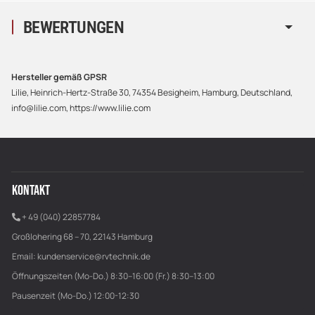
BEWERTUNGEN
Hersteller gemäß GPSR
Lilie, Heinrich-Hertz-Straße 30, 74354 Besigheim, Hamburg, Deutschland,
info@lilie.com, https://www.lilie.com
KONTAKT
+ 49 (040) 22857784
Großlohering 68 – 70, 22143 Hamburg
Email:
kundenservice@rvtechnik.de
Öffnungszeiten (Mo-Do.) 8:30–16:00 (Fr.) 8:30–13:00
Pausenzeit (Mo-Do.) 12:00-12:30