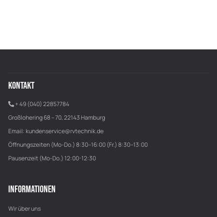
KONTAKT
+ 49 (040) 22857784
Großlohering 68 – 70, 22143 Hamburg
Email:
kundenservice@rvtechnik.de
Öffnungszeiten (Mo-Do.) 8:30–16:00 (Fr.) 8:30–13:00
Pausenzeit (Mo-Do.) 12:00-12:30
INFORMATIONEN
Wir über uns