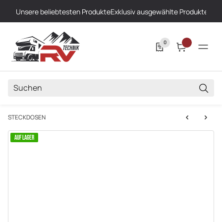
Unsere beliebtesten Produkte
Exklusiv ausgewählte Produkte
Höch
0
SUCH
STECKDOSEN
AUF LAGER