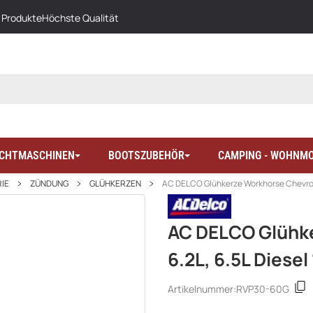
 Produkte
Höchste Qualität
LICHTMASCHINEN
BOOTSZUBEHÖR
CAMPING - WOHNMO
IE
ZÜNDUNG
GLÜHKERZEN
AC DELCO Glühkerze Workhorse Chevrolet
AC DELCO Glühke
6.2L, 6.5L Diesel
Artikelnummer:
RVP30-60G