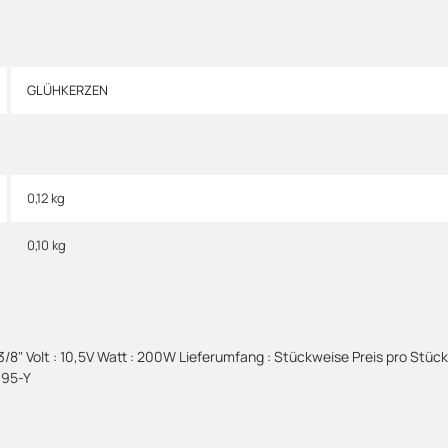
GLÜHKERZEN
0,12 kg
0,10
kg
 3/8" Volt : 10,5V Watt : 200W Lieferumfang : Stückweise Preis pro S
395-Y