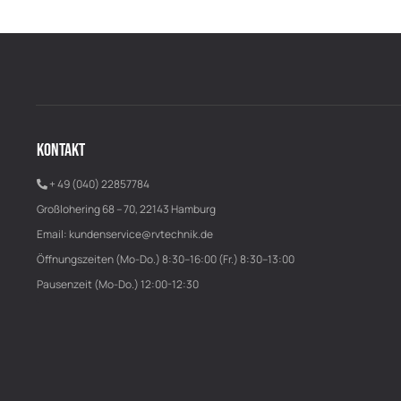
KONTAKT
+ 49 (040) 22857784
Großlohering 68 – 70, 22143 Hamburg
Email:
kundenservice@rvtechnik.de
Öffnungszeiten (Mo-Do.) 8:30–16:00 (Fr.) 8:30–13:00
Pausenzeit (Mo-Do.) 12:00-12:30