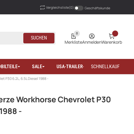
Vergleichsliste
(0)
Geschäftskunde
0
SUCHEN
Merkliste
Anmelden
Warenkorb
BILTEILE
SALE
USA-TRAILER-WOHNMOBILTEILE
SCHNELLKAUF
 P30 6.2L, 6.5L Diesel 1988 -
rze Workhorse Chevrolet P30
 1988 -