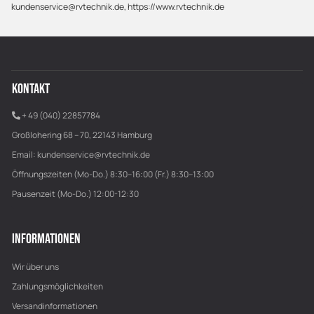
kundenservice@rvtechnik.de, https://www.rvtechnik.de
KONTAKT
+ 49 (040) 22857784
Großlohering 68 – 70, 22143 Hamburg
Email:
kundenservice@rvtechnik.de
Öffnungszeiten (Mo-Do.) 8:30–16:00 (Fr.) 8:30–13:00
Pausenzeit (Mo-Do.) 12:00-12:30
INFORMATIONEN
Wir über uns
Zahlungsmöglichkeiten
Versandinformationen