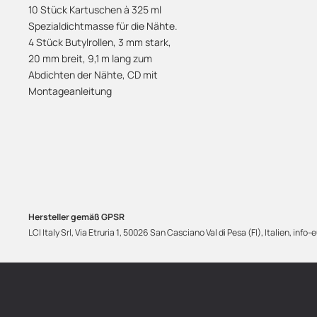
10 Stück Kartuschen à 325 ml
Spezialdichtmasse für die Nähte.
4 Stück Butylrollen, 3 mm stark,
20 mm breit, 9,1 m lang zum
Abdichten der Nähte, CD mit
Montageanleitung
Hersteller gemäß GPSR
LCI Italy Srl, Via Etruria 1, 50026 San Casciano Val di Pesa (FI), Italien,