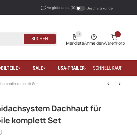
Vergleichsliste
(0)
Geschäftskunde
0
SUCHEN
Merkliste
Anmelden
Warenkorb
BILTEILE
SALE
USA-TRAILER-WOHNMOBILTEILE
SCHNELLKAUF
hnmobile komplett Set
dachsystem Dachhaut für
ile komplett Set