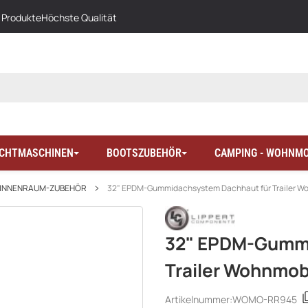
 Produkte
Höchste Qualität
LICHTMASCHINEN
BOOTSZUBEHÖR
CAMPING - WOHNMO
INNENRAUM-ZUBEHÖR
32" EPDM-Gummidachsystem Dachhaut für Trailer Wo
32" EPDM-Gummi
Trailer Wohnmob
Artikelnummer:
WOMO-RR945