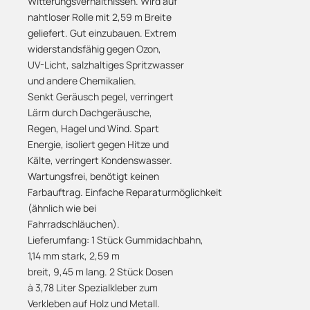
Witterungsverhältnissen. Wird auf
nahtloser Rolle mit 2,59 m Breite
geliefert. Gut einzubauen. Extrem
widerstandsfähig gegen Ozon,
UV-Licht, salzhaltiges Spritzwasser
und andere Chemikalien.
Senkt Geräusch pegel, verringert
Lärm durch Dachgeräusche,
Regen, Hagel und Wind. Spart
Energie, isoliert gegen Hitze und
Kälte, verringert Kondenswasser.
Wartungsfrei, benötigt keinen
Farbauftrag. Einfache Reparaturmöglichkeit
(ähnlich wie bei
Fahrradschläuchen).
Lieferumfang: 1 Stück Gummidachbahn,
1,14 mm stark, 2,59 m
breit, 9,45 m lang. 2 Stück Dosen
à 3,78 Liter Spezialkleber zum
Verkleben auf Holz und Metall.