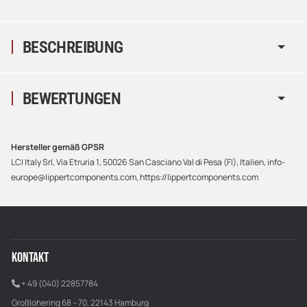
BESCHREIBUNG
BEWERTUNGEN
Hersteller gemäß GPSR
LCI Italy Srl, Via Etruria 1, 50026 San Casciano Val di Pesa (FI), Italien, info-
europe@lippertcomponents.com, https://lippertcomponents.com
KONTAKT
+ 49 (040) 22857784
Großlohering 68 – 70, 22143 Hamburg