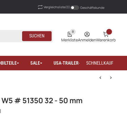
Vergleichsliste
(0)
Geschäftskunde
0
SUCHEN
Merkliste
Anmelden
Warenkorb
BILTEILE
SALE
USA-TRAILER-WOHNMOBILTEILE
SCHNELLKAUF
 W5 # 51350 32 - 50 mm