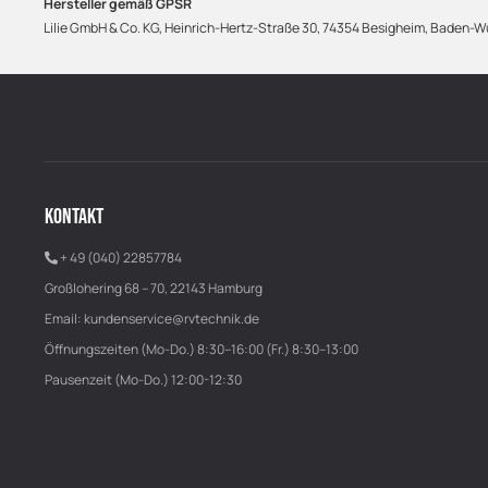
Hersteller gemäß GPSR
Lilie GmbH & Co. KG, Heinrich-Hertz-Straße 30, 74354 Besigheim, Baden-Wü
KONTAKT
+ 49 (040) 22857784
Großlohering 68 – 70, 22143 Hamburg
Email:
kundenservice@rvtechnik.de
Öffnungszeiten (Mo-Do.) 8:30–16:00 (Fr.) 8:30–13:00
Pausenzeit (Mo-Do.) 12:00-12:30