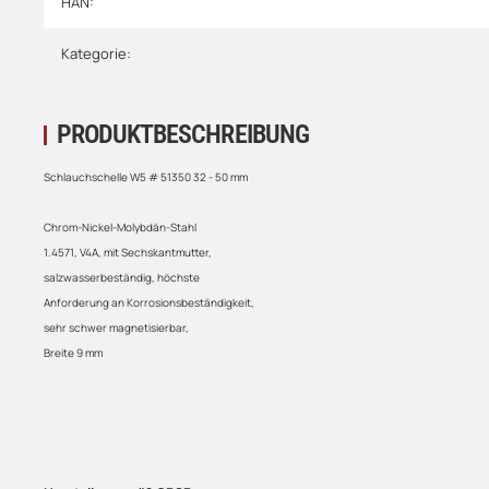
HAN:
Kategorie:
PRODUKTBESCHREIBUNG
Schlauchschelle W5 # 51350 32 - 50 mm
Chrom-Nickel-Molybdän-Stahl
1.4571, V4A, mit Sechskantmutter,
salzwasserbeständig, höchste
Anforderung an Korrosionsbeständigkeit,
sehr schwer magnetisierbar,
Breite 9 mm