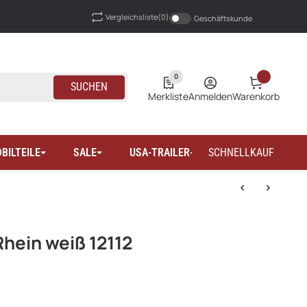
Vergleichsliste
(0)
Geschäftskunde
0
SUCHEN
Merkliste
Anmelden
Warenkorb
BILTEILE
SALE
USA-TRAILER-WOHNMOBILTEILE
SCHNELLKAUF
hein weiß 12112