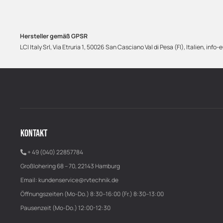
Hersteller gemäß GPSR
LCI Italy Srl, Via Etruria 1, 50026 San Casciano Val di Pesa (FI), Italien,
KONTAKT
+ 49 (040) 22857784
Großlohering 68 – 70, 22143 Hamburg
Email:
kundenservice@rvtechnik.de
Öffnungszeiten (Mo-Do.) 8:30–16:00 (Fr.) 8:30–13:00
Pausenzeit (Mo-Do.) 12:00-12:30