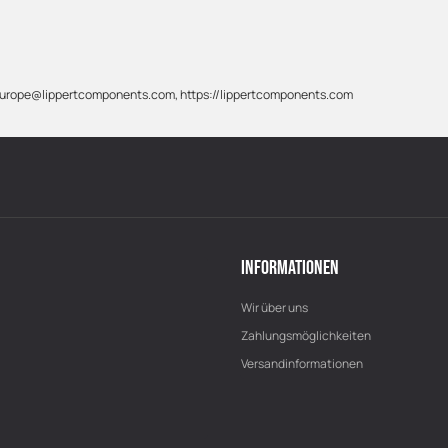
 info-europe@lippertcomponents.com, https://lippertcomponents.com
INFORMATIONEN
Wir über uns
Zahlungsmöglichkeiten
Versandinformationen