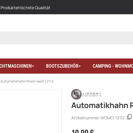
 Produkte
Höchste Qualität
LICHTMASCHINEN
BOOTSZUBEHÖR
CAMPING - WOHNMO
Automatikhahn Rhein weiß 12112
Automatikhahn R
Artikelnummer:
WOMO-12112