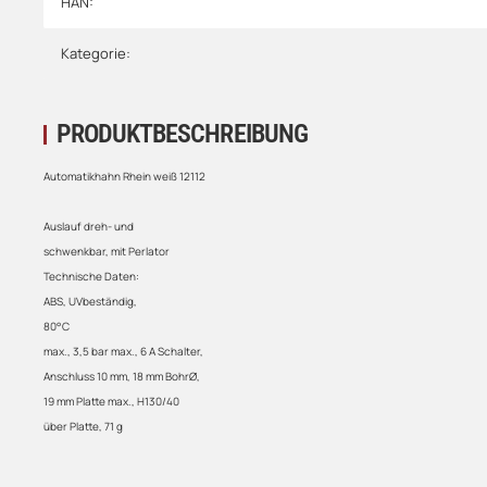
HAN:
Kategorie:
PRODUKTBESCHREIBUNG
Automatikhahn Rhein weiß 12112
Auslauf dreh- und
schwenkbar, mit Perlator
Technische Daten:
ABS, UVbeständig,
80°C
max., 3,5 bar max., 6 A Schalter,
Anschluss 10 mm, 18 mm BohrØ,
19 mm Platte max., H130/40
über Platte, 71 g