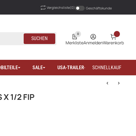
Vergleichsliste
(0)
Geschäftskunde
0
SUCHEN
Merkliste
Anmelden
Warenkorb
BILTEILE
SALE
USA-TRAILER-WOHNMOBILTEILE
SCHNELLKAUF
X 1/2 FIP