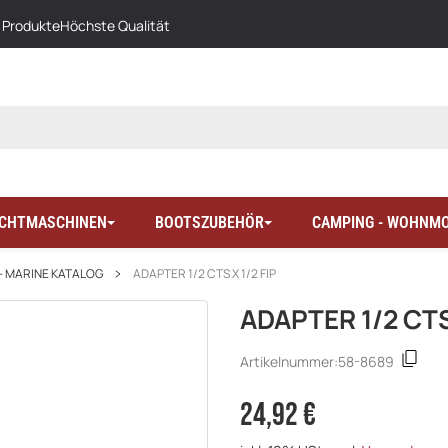
 Produkte
Höchste Qualität
LICHTMASCHINEN
BOOTSZUBEHÖR
CAMPING - WOHNMO
- MARINE KATALOG
ADAPTER 1/2 CTS X 1/2 FIP
ADAPTER 1/2 CTS 
Artikelnummer:
58-8689
24,92 €