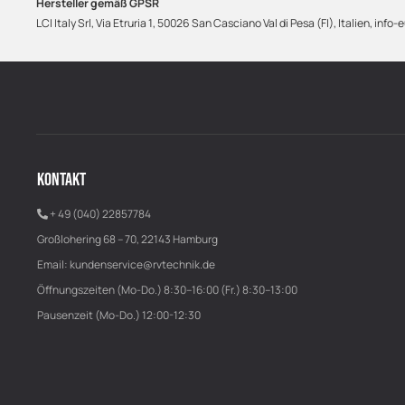
Hersteller gemäß GPSR
LCI Italy Srl, Via Etruria 1, 50026 San Casciano Val di Pesa (FI), Italien,
KONTAKT
+ 49 (040) 22857784
Großlohering 68 – 70, 22143 Hamburg
Email:
kundenservice@rvtechnik.de
Öffnungszeiten (Mo-Do.) 8:30–16:00 (Fr.) 8:30–13:00
Pausenzeit (Mo-Do.) 12:00-12:30