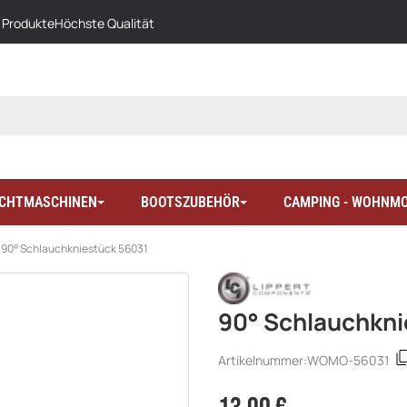
 Produkte
Höchste Qualität
LICHTMASCHINEN
BOOTSZUBEHÖR
CAMPING - WOHNMO
90° Schlauchkniestück 56031
90° Schlauchkni
Artikelnummer:
WOMO-56031