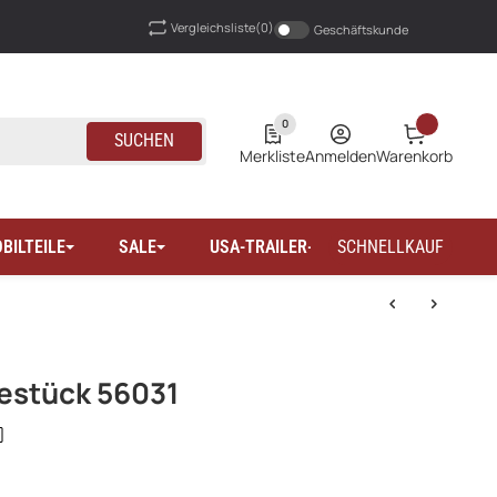
Vergleichsliste
(0)
Geschäftskunde
0
SUCHEN
Merkliste
Anmelden
Warenkorb
BILTEILE
SALE
USA-TRAILER-WOHNMOBILTEILE
SCHNELLKAUF
estück 56031