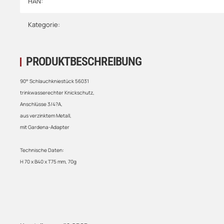
HAN:
Kategorie:
PRODUKTBESCHREIBUNG
90° Schlauchkniestück 56031
trinkwasserechter Knickschutz,
Anschlüsse 3/4?A,
aus verzinktem Metall,
mit Gardena-Adapter
Technische Daten:
H 70 x B40 x T75 mm, 70g