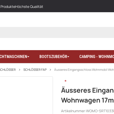
 Produkte
Höchste Qualität
LICHTMASCHINEN
BOOTSZUBEHÖR
CAMPING - WOHNMO
SCHLÖSSER
SCHLÖSSER FAP
Äusseres Eingangsschloss Wohnmobil Wo
Äusseres Einga
Wohnwagen 17m
Artikelnummer:
WOMO-SRT1033