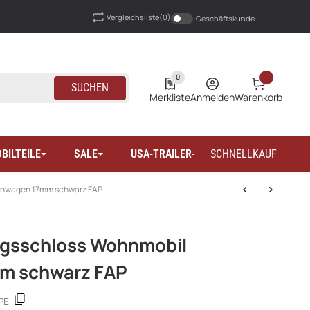
Vergleichsliste
(0)
Geschäftskunde
0
SUCHEN
Merkliste
Anmelden
Warenkorb
BILTEILE
SALE
USA-TRAILER-WOHNMOBILTEILE
SCHNELLKAUF
hnwagen 17mm schwarz FAP
ngsschloss Wohnmobil
m schwarz FAP
PE