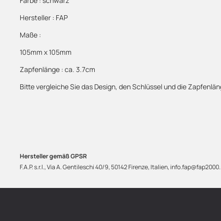
Farbe : schwarz
Hersteller : FAP
Maße :
105mm x 105mm
Zapfenlänge : ca. 3.7cm
Bitte vergleiche Sie das Design, den Schlüssel und die Zapfenlä
Hersteller gemäß GPSR
F.A.P. s.r.l., Via A. Gentileschi 40/9, 50142 Firenze, Italien, info.fap@fap2000