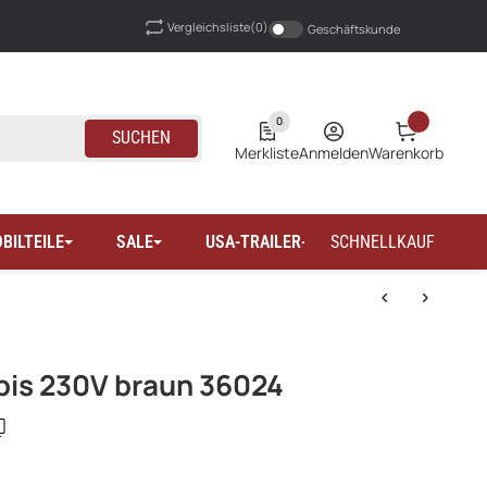
Vergleichsliste
(0)
Geschäftskunde
0
SUCHEN
Merkliste
Anmelden
Warenkorb
BILTEILE
SALE
USA-TRAILER-WOHNMOBILTEILE
SCHNELLKAUF
 bis 230V braun 36024