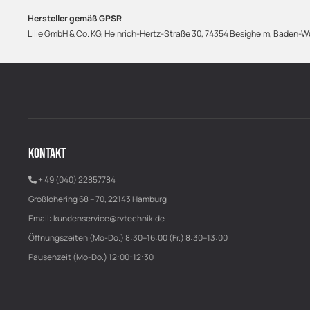
Hersteller gemäß GPSR
Lilie GmbH & Co. KG, Heinrich-Hertz-Straße 30, 74354 Besigheim, Baden-Wü
KONTAKT
+ 49 (040) 22857784
Großlohering 68 – 70, 22143 Hamburg
Email:
kundenservice@rvtechnik.de
Öffnungszeiten (Mo-Do.) 8:30–16:00 (Fr.) 8:30–13:00
Pausenzeit (Mo-Do.) 12:00-12:30