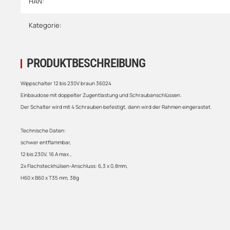
HAN:
Kategorie:
PRODUKTBESCHREIBUNG
Wippschalter 12 bis 230V braun 36024
Einbaudose mit doppelter Zugentlastung und Schraubanschlüssen.
Der Schalter wird mit 4 Schrauben befestigt, dann wird der Rahmen eingerastet.
Technische Daten:
schwer entflammbar,
12 bis 230V, 16 A max.,
2x Flachsteckhülsen-Anschluss: 6,3 x 0,8mm,
H60 x B60 x T35 mm, 38g