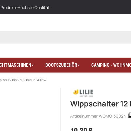
 Produkte
Höchste Qualität
LICHTMASCHINEN
BOOTSZUBEHÖR
CAMPING - WOHNMO
lter 12 bis 230V braun 36024
Wippschalter 12
Artikelnummer:
WOMO-36024