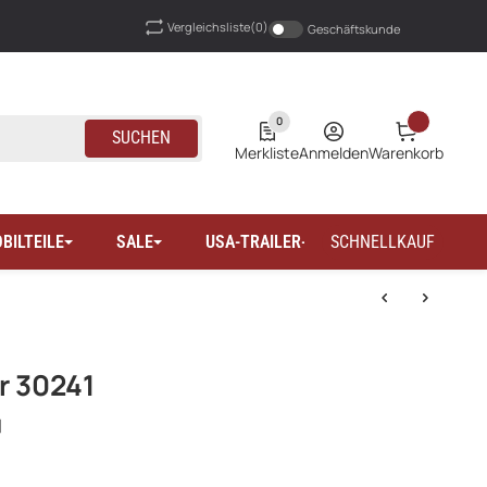
Vergleichsliste
(0)
Geschäftskunde
0
SUCHEN
Merkliste
Anmelden
Warenkorb
BILTEILE
SALE
USA-TRAILER-WOHNMOBILTEILE
SCHNELLKAUF
r 30241