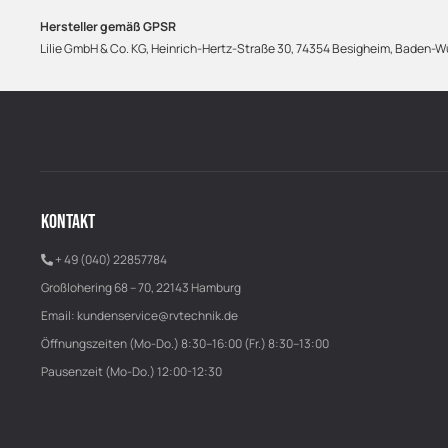
Hersteller gemäß GPSR
Lilie GmbH & Co. KG, Heinrich-Hertz-Straße 30, 74354 Besigheim, Baden-Wü
KONTAKT
+ 49 (040) 22857784
Großlohering 68 – 70, 22143 Hamburg
Email:
kundenservice@rvtechnik.de
Öffnungszeiten (Mo-Do.) 8:30–16:00 (Fr.) 8:30–13:00
Pausenzeit (Mo-Do.) 12:00-12:30