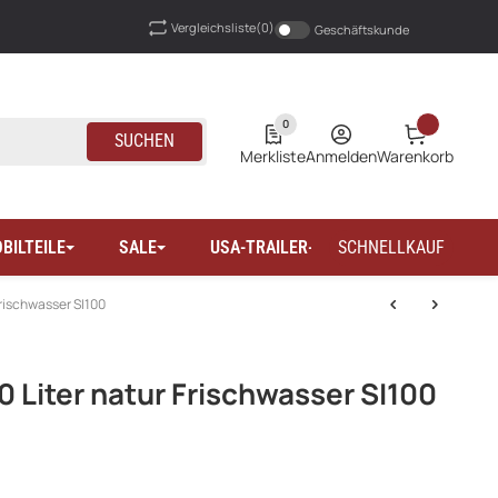
Vergleichsliste
(0)
Geschäftskunde
0
SUCHEN
Merkliste
Anmelden
Warenkorb
BILTEILE
SALE
USA-TRAILER-WOHNMOBILTEILE
SCHNELLKAUF
Frischwasser SI100
0 Liter natur Frischwasser SI100