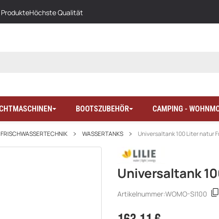
 Produkte
Höchste Qualität
LICHTMASCHINEN
BOOTSZUBEHÖR
CAMPING - WOHNMO
FRISCHWASSERTECHNIK
WASSERTANKS
Universaltank 100 Liter natur 
Universaltank 10
Artikelnummer:
WOMO-SI100