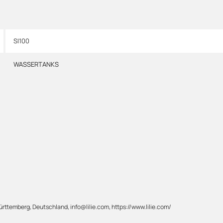
SI100
WASSERTANKS
rttemberg, Deutschland, info@lilie.com, https://www.lilie.com/